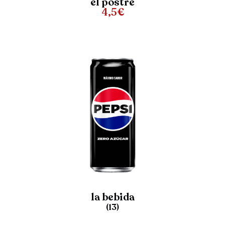
el postre
4,5€
la bebida
(
13
)